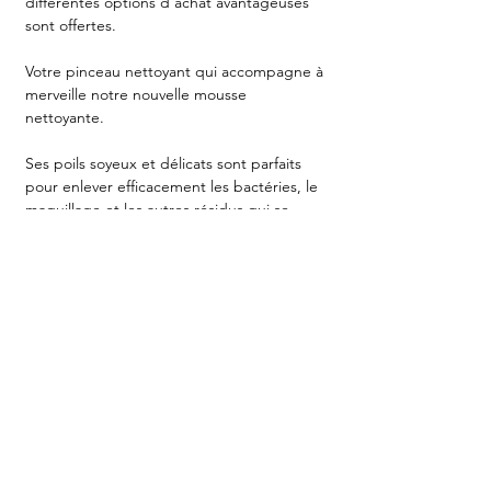
différentes options d’achat avantageuses
sont offertes.
Votre pinceau nettoyant qui accompagne à
merveille notre nouvelle mousse
nettoyante.
⠀⠀⠀⠀⠀⠀⠀⠀⠀
Ses poils soyeux et délicats sont parfaits
pour enlever efficacement les bactéries, le
maquillage et les autres résidus qui se
logent dans les extensions de cils.
TÉMOIGNAGES & REVIEWS