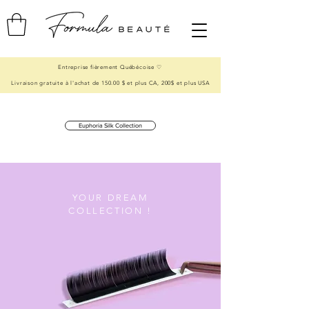
Entreprise fièrement Québécoise ♡
Livraison gratuite à l'achat de 150.00 $ et plus CA, 200$ et plus USA
Euphoria Silk Collection
YOUR DREAM
COLLECTION !