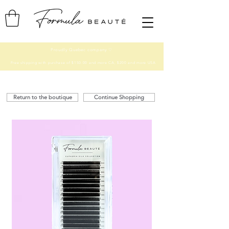
Proudly Quebec company ♡
Free shipping with purchase of $150.00 and more CA, $200 and more USA
Return to the boutique
Continue Shopping