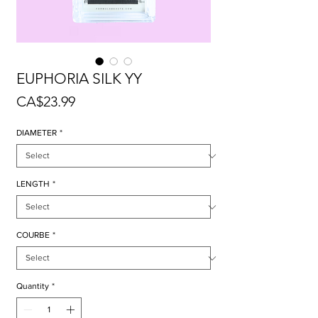
EUPHORIA SILK YY
Price
CA$23.99
DIAMETER
*
LENGTH
*
COURBE
*
Quantity
*